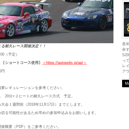
長
よる耐久レース開催決定！！
余す
4:00（予定）
S2
っ
 【
ショートコース使用
】
＜https://autopolis.jp/ap/＞
レ
0円
ア
M
概要レギュレーションを参考ください。
 20分×２ヒートの耐久レース方式 予定。
会１週間前（2018年11月17日）までとします。
可能性があるため早めの参加申込みをお願いします。
催概要（PDF）をご参考ください。