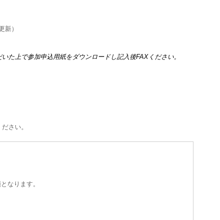
01更新）
いた上で参加申込用紙をダウンロードし記入後FAXください。
ください。
順となります。